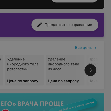
Предложить исправление
Все цены
н
Удаление
Удаление
Продувание
инородного тела
инородного тела
слуховой тр
ротоглотки
из носа
Политцеру
Цена по запросу
Цена по запросу
Цена по за