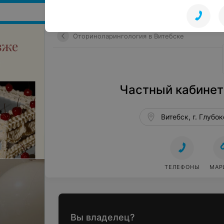
Поиск мест и событий
Оториноларингология в Витебске
Частный кабинет
Витебск, г. Глубок
ТЕЛЕФОНЫ
МАР
Вы владелец?