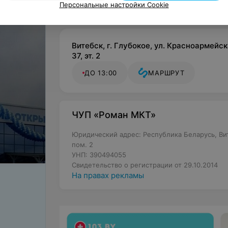
Персональные настройки Cookie
Витебск, г. Глубокое, ул. Красноармейск
37, эт. 2
ДО 13:00
МАРШРУТ
ЧУП «Роман МКТ»
Юридический адрес: Республика Беларусь, Вите
пом. 2
УНП: 390494055
Свидетельство о регистрации от 29.10.2014
На правах рекламы