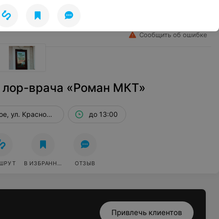
Лето
Избранное
Войти
Сообщить об ошибке
 лор-врача «Роман МКТ»
ое, ул. Красноармейская, 37, эт. 2
до 13:00
ШРУТ
В ИЗБРАННОЕ
ОТЗЫВ
Привлечь клиентов