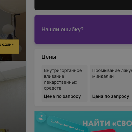
Нашли ошибку?
р один»
Цены
Внутригортанное
Промывание лаку
вливание
миндалин
лекарственных
cредств
Цена по запросу
Цена по запросу